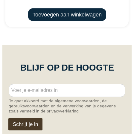
Toevoegen aan winkelwagen
BLIJF OP DE HOOGTE
E
E
m
m
a
a
i
Je gaat akkoord met de algemene voorwaarden, de
i
l
gebruiksvoorwaarden en de verwerking van je gegevens
l
E
zoals vermeld in de privacyverklaring
*
m
a
Schrijf je in
i
l