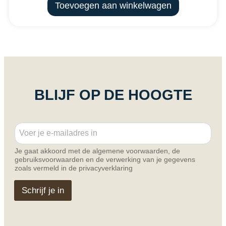
Toevoegen aan winkelwagen
BLIJF OP DE HOOGTE
E
E
m
m
a
a
i
Je gaat akkoord met de algemene voorwaarden, de
i
l
gebruiksvoorwaarden en de verwerking van je gegevens
l
*
zoals vermeld in de privacyverklaring
*
E
m
Schrijf je in
a
i
l