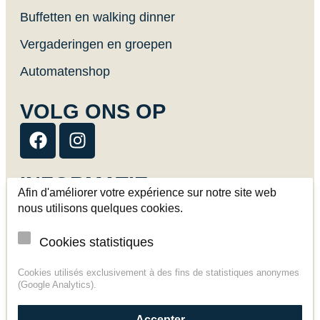
Buffetten en walking dinner
Vergaderingen en groepen
Automatenshop
VOLG ONS OP
INFORMATIE
Afin d'améliorer votre expérience sur notre site web
nous utilisons quelques cookies.
Afhaling en levering
Contact
Cookies statistiques
Algemene verkoopvoorwaarden
Cookies utilisés exclusivement à des fins de statistiques anonymes
(Google Analytics).
Wettelijke mededelingen
Persoonsgegevens
Accepter