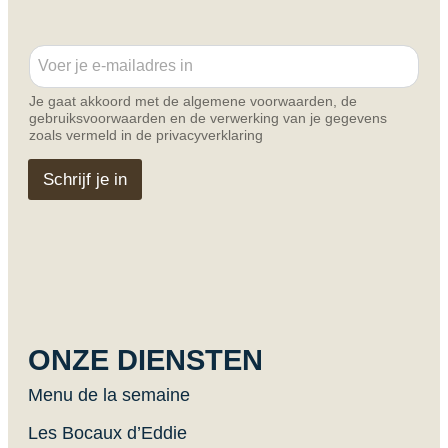
E
E
m
m
a
a
i
Je gaat akkoord met de algemene voorwaarden, de
i
l
gebruiksvoorwaarden en de verwerking van je gegevens
l
E
zoals vermeld in de privacyverklaring
*
m
a
Schrijf je in
i
l
*
ONZE DIENSTEN
Menu de la semaine
Les Bocaux d’Eddie