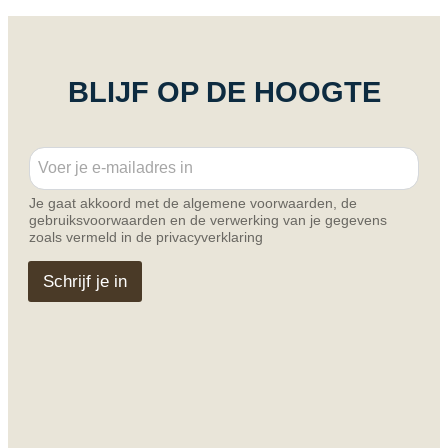
BLIJF OP DE HOOGTE
E
E
m
m
a
a
i
Je gaat akkoord met de algemene voorwaarden, de
i
l
gebruiksvoorwaarden en de verwerking van je gegevens
l
E
zoals vermeld in de privacyverklaring
*
m
a
Schrijf je in
i
l
E
m
a
i
l