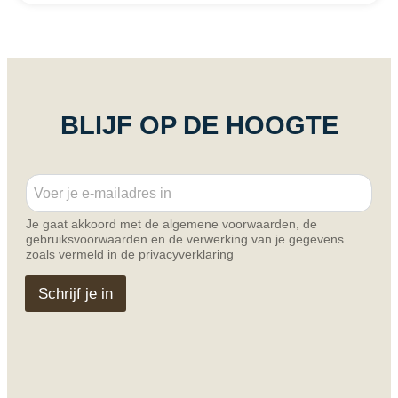
BLIJF OP DE HOOGTE
E
E
m
m
a
a
i
Je gaat akkoord met de algemene voorwaarden, de
i
l
gebruiksvoorwaarden en de verwerking van je gegevens
l
*
zoals vermeld in de privacyverklaring
*
*
Schrijf je in