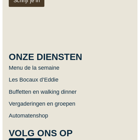
Schrijf je in
a
i
l
ONZE DIENSTEN
Menu de la semaine
Les Bocaux d’Eddie
Buffetten en walking dinner
Vergaderingen en groepen
Automatenshop
VOLG ONS OP