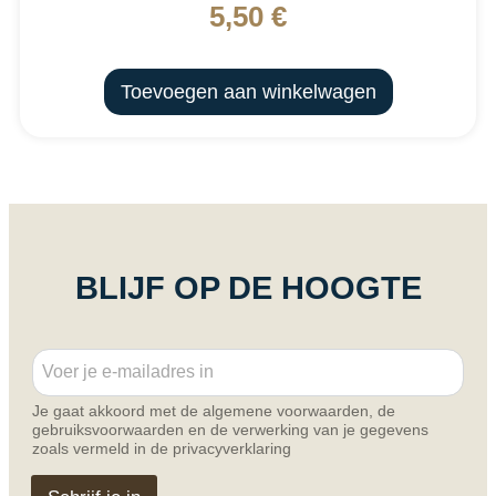
5,50
€
Toevoegen aan winkelwagen
BLIJF OP DE HOOGTE
E
E
m
m
a
a
i
Je gaat akkoord met de algemene voorwaarden, de
i
l
gebruiksvoorwaarden en de verwerking van je gegevens
l
*
zoals vermeld in de privacyverklaring
*
E
m