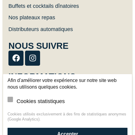
Buffets et cocktails dînatoires
Nos plateaux repas
Distributeurs automatiques
NOUS SUIVRE
INFORMATIONS
Afin d'améliorer votre expérience sur notre site web
Livraison
nous utilisons quelques cookies.
Contact
Cookies statistiques
CGV
Cookies utilisés exclusivement à des fins de statistiques anonymes
(Google Analytics).
Mentions légales
Politique de confidentialité
Accepter