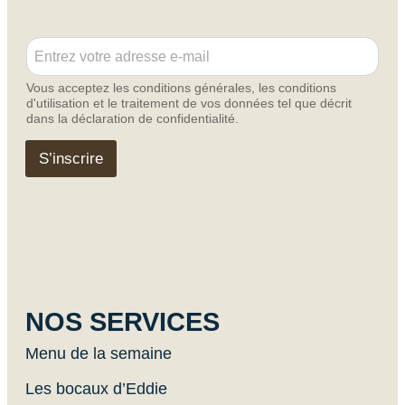
E
E
m
m
a
a
i
Vous acceptez les conditions générales, les conditions
i
l
d'utilisation et le traitement de vos données tel que décrit
l
E
dans la déclaration de confidentialité.
*
m
a
S’inscrire
i
l
E
m
a
i
l
NOS SERVICES
Menu de la semaine
Les bocaux d’Eddie