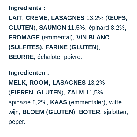
Ingrédients :
LAIT
,
CREME
,
LASAGNES
13.2% (
ŒUFS
,
GLUTEN
),
SAUMON
11.5%, épinard 8.2%,
FROMAGE
(emmental),
VIN BLANC
(SULFITES),
FARINE
(
GLUTEN
),
BEURRE
, échalote, poivre.
Ingrediënten :
MELK
,
ROOM
,
LASAGNES
13,2%
(
EIEREN
,
GLUTEN
),
ZALM
11,5%,
spinazie 8,2%,
KAAS
(emmentaler), witte
wijn,
BLOEM
(
GLUTEN
),
BOTER
, sjalotten,
peper.