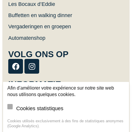
Les Bocaux d’Eddie
Buffetten en walking dinner
Vergaderingen en groepen
Automatenshop
VOLG ONS OP
INFORMATIE
Afin d'améliorer votre expérience sur notre site web
Afhaling en levering
nous utilisons quelques cookies.
Contact
Cookies statistiques
Algemene verkoopvoorwaarden
Cookies utilisés exclusivement à des fins de statistiques anonymes
(Google Analytics).
Wettelijke mededelingen