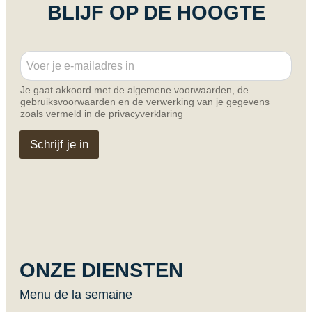
BLIJF OP DE HOOGTE
E
E
m
m
a
a
i
Je gaat akkoord met de algemene voorwaarden, de
i
l
gebruiksvoorwaarden en de verwerking van je gegevens
l
E
zoals vermeld in de privacyverklaring
*
m
a
Schrijf je in
i
l
E
m
a
i
l
ONZE DIENSTEN
Menu de la semaine