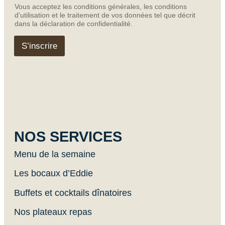
a
a
Vous acceptez les conditions générales, les conditions
i
i
d'utilisation et le traitement de vos données tel que décrit
l
l
dans la déclaration de confidentialité.
*
E
m
S’inscrire
a
i
l
NOS SERVICES
Menu de la semaine
Les bocaux d’Eddie
Buffets et cocktails dînatoires
Nos plateaux repas