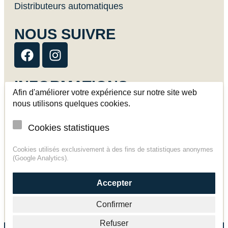
Distributeurs automatiques
NOUS SUIVRE
INFORMATIONS
Afin d'améliorer votre expérience sur notre site web
Livraison
nous utilisons quelques cookies.
Contact
Cookies statistiques
CGV
Cookies utilisés exclusivement à des fins de statistiques anonymes
(Google Analytics).
Mentions légales
Politique de confidentialité
Accepter
Confirmer
Refuser