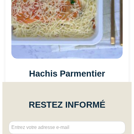
Hachis Parmentier
9,90
€
RESTEZ INFORMÉ
Ajouter au panier
*
E
E
m
m